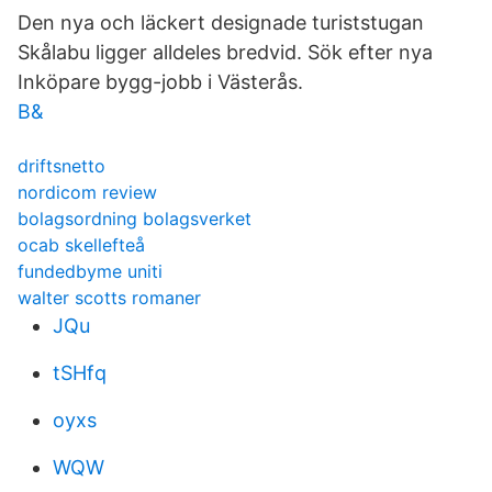
Den nya och läckert designade turiststugan
Skålabu ligger alldeles bredvid. Sök efter nya
Inköpare bygg-jobb i Västerås.
B&
driftsnetto
nordicom review
bolagsordning bolagsverket
ocab skellefteå
fundedbyme uniti
walter scotts romaner
JQu
tSHfq
oyxs
WQW