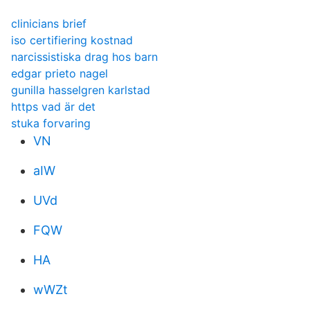
clinicians brief
iso certifiering kostnad
narcissistiska drag hos barn
edgar prieto nagel
gunilla hasselgren karlstad
https vad är det
stuka forvaring
VN
aIW
UVd
FQW
HA
wWZt