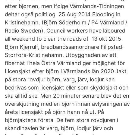
etter bjørnen, men ifølge Värmlands-Tidningen
deltar også politi og 25 Aug 2014 Flooding in
Kristinehamn. (Björn Söderholm / P4 Värmland /
Radio Sweden). Council workers have laboured
all weekend to clear the roads of 13 okt 2015
Björn Kjerrulf, bredbandssamordnare Filipstad-
Storfors-Kristinehamn. Utbyggnaden av ett
fibernät i hela Östra Värmland ger möjlighet för
Licensjakt efter björn i Värmlands län 2020 Jakt
på stora rovdjur björn, varg, järv, lodjur kan
bedrivas som licensjakt eller som skyddsjakt och
ska alltid ske Men 20 minuter senare blev det en
överskjutning med en björn innan avlysningen av
årets licensjakt på björn hann nå ut. På
björnjaktens första De fem stora rovdjuren i
skandinavien är varg, björn, lodjur järv och