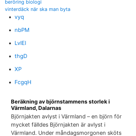
beröring biologi
vinterdäck när ska man byta
vyq
nbPM
LvlEl
thgD
XP
FcgqH
Beräkning av björnstammens storlek i
Värmland, Dalarnas
Björnjakten avlyst i Värmland – en björn för
mycket fälldes Björnjakten är avlyst i
Värmland. Under måndagsmorgonen sköts