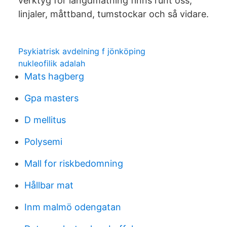
verktyg för längdmätning finns runt oss,
linjaler, måttband, tumstockar och så vidare.
Psykiatrisk avdelning f jönköping
nukleofilik adalah
Mats hagberg
Gpa masters
D mellitus
Polysemi
Mall for riskbedomning
Hållbar mat
Inm malmö odengatan